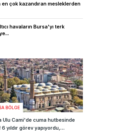
n en çok kazandıran mesleklerden
tıcı havaların Bursa'yı terk
e...
SA BÖLGE
a Ulu Cami'de cuma hutbesinde
 6 yıldır görev yapıyordu,
tle helalleşti