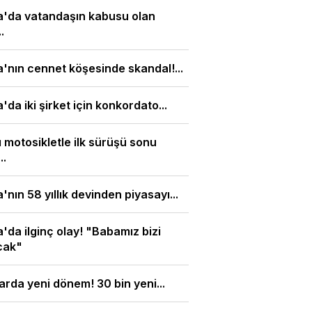
a'da vatandaşın kabusu olan
.
'nın cennet köşesinde skandal!...
'da iki şirket için konkordato...
ı motosikletle ilk sürüşü sonu
..
'nın 58 yıllık devinden piyasayı...
'da ilginç olay! "Babamız bizi
cak"
arda yeni dönem! 30 bin yeni...