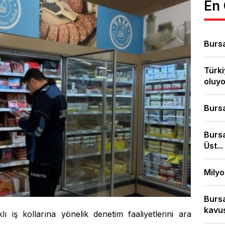
En
Bursa
Türki
oluyor
Bursa
Bursa
Üst...
Milyo
Bursa
kavuş
 iş kollarına yönelik denetim faaliyetlerini ara