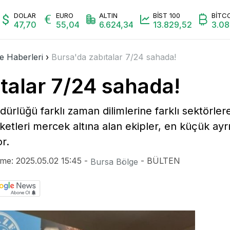
mi
Magazin
Radyo Bursada Bugün
Video
Galeri
Yazarl
DOLAR
EURO
ALTIN
BİST 100
BİTC
47,70
55,04
6.624,34
13.829,52
3.0
e Haberleri
›
Bursa'da zabıtalar 7/24 sahada!
talar 7/24 sahada!
ürlüğü farklı zaman dilimlerine farklı sektörler
etleri mercek altına alan ekipler, en küçük ayrı
r.
me: 2025.05.02 15:45 -
- BÜLTEN
Bursa Bölge