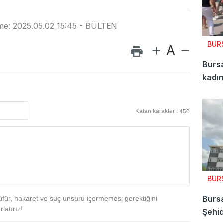
me: 2025.05.02 15:45 - BÜLTEN
BUR
A
Bursa
kadın
Kalan karakter :
450
BUR
Bursa
für, hakaret ve suç unsuru içermemesi gerektiğini
latırız!
Şehid