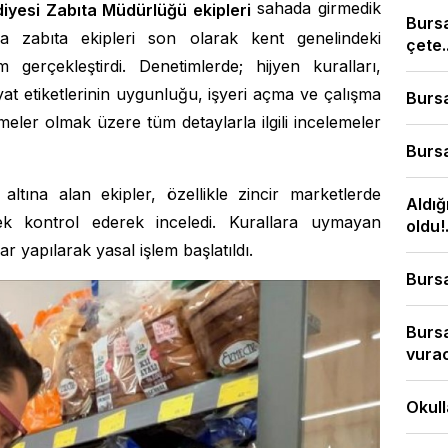
sahada girmedik
iyesi Zabıta Müdürlüğü ekipleri
Burs
a zabıta ekipleri son olarak kent genelindeki
çete..
 gerçekleştirdi. Denetimlerde; hijyen kuralları,
iyat etiketlerinin uygunluğu, işyeri açma ve çalışma
Bursa
meler olmak üzere tüm detaylarla ilgili incelemeler
Bursa
ltına alan ekipler, özellikle zincir marketlerde
Aldığ
ek kontrol ederek inceledi. Kurallara uymayan
oldu!.
ar yapılarak yasal işlem başlatıldı.
Bursa
Bursa
vura
Okull