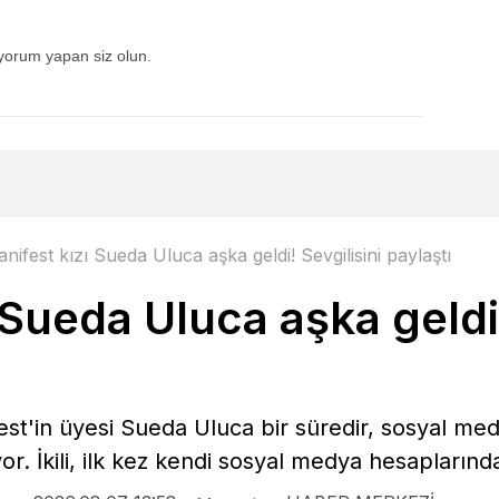
 yorum yapan siz olun.
nifest kızı Sueda Uluca aşka geldi! Sevgilisini paylaştı
 Sueda Uluca aşka geldi!
st'in üyesi Sueda Uluca bir süredir, sosyal me
r. İkili, ilk kez kendi sosyal medya hesaplarınd