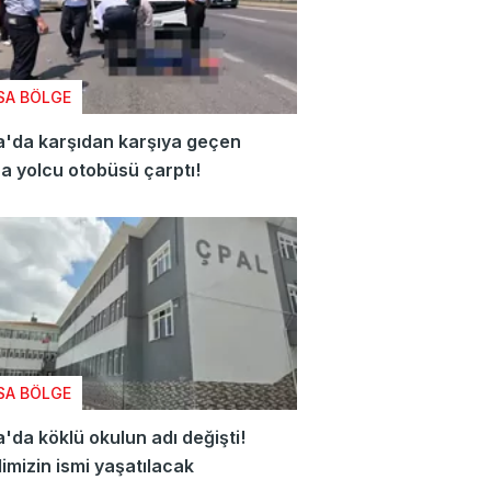
SA BÖLGE
'da karşıdan karşıya geçen
a yolcu otobüsü çarptı!
SA BÖLGE
'da köklü okulun adı değişti!
imizin ismi yaşatılacak