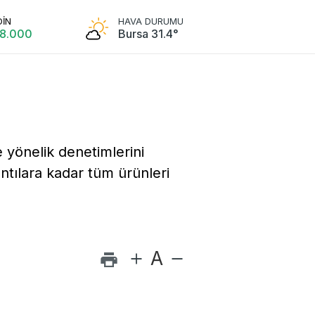
ar
Resmi İlanlar
OİN
HAVA DURUMU
88.000
Bursa 31.4°
e yönelik denetimlerini
ntılara kadar tüm ürünleri
A