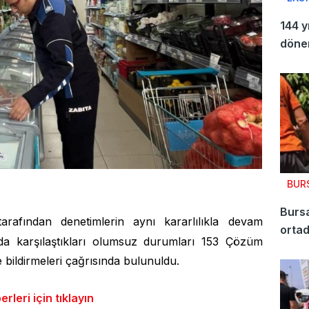
144 y
döne
BUR
Bursa
arafından denetimlerin aynı kararlılıkla devam
ortad
da karşılaştıkları olumsuz durumları 153 Çözüm
bildirmeleri çağrısında bulunuldu.
leri için tıklayın