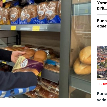
Yazı
biri!...
Bunal
etmey
BUR
Burs
veda!
cemaa