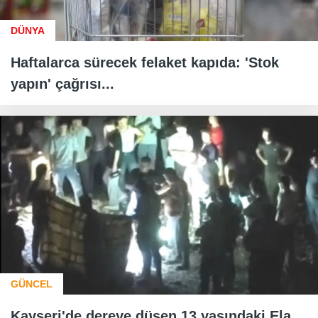
DÜNYA
Haftalarca sürecek felaket kapıda: 'Stok
yapın' çağrısı...
GÜNCEL
Kayseri'de dereye düşen 13 yaşındaki Ela,