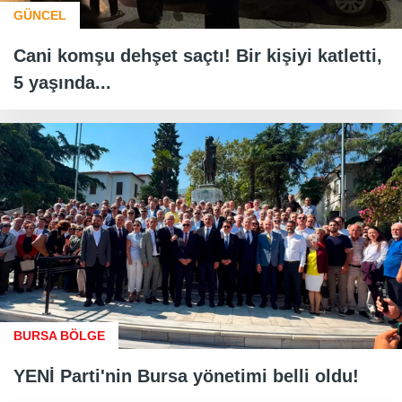
GÜNCEL
Cani komşu dehşet saçtı! Bir kişiyi katletti,
5 yaşında...
BURSA BÖLGE
YENİ Parti'nin Bursa yönetimi belli oldu!