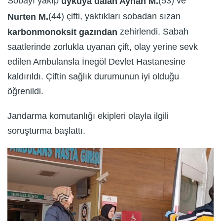
Sobayı yakıp
(53) ve
uykuya dalan Ayhan M.
(44) çifti, yaktıkları sobadan sızan
Nurten M.
zehirlendi. Sabah
karbonmonoksit gazından
saatlerinde zorlukla uyanan çift, olay yerine sevk
edilen Ambulansla İnegöl Devlet Hastanesine
kaldırıldı. Çiftin sağlık durumunun iyi olduğu
öğrenildi.
Jandarma komutanlığı ekipleri olayla ilgili
soruşturma başlattı.