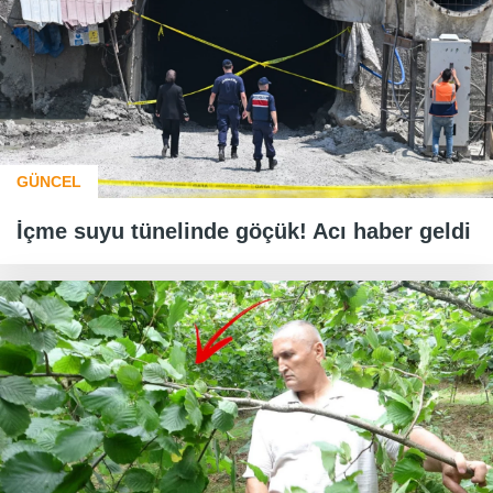
GÜNCEL
İçme suyu tünelinde göçük! Acı haber geldi