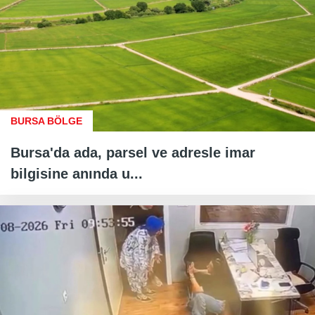
BURSA BÖLGE
Bursa'da ada, parsel ve adresle imar
bilgisine anında u...