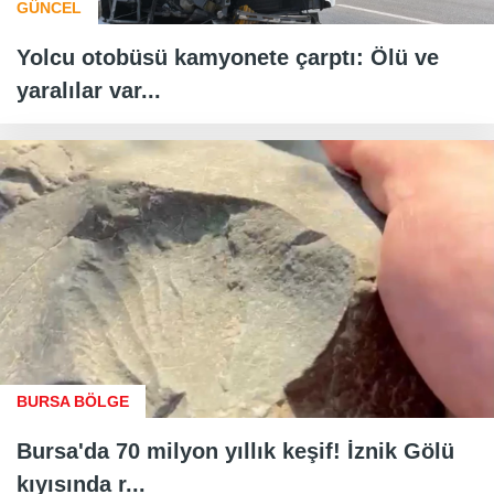
GÜNCEL
Yolcu otobüsü kamyonete çarptı: Ölü ve
yaralılar var...
BURSA BÖLGE
Bursa'da 70 milyon yıllık keşif! İznik Gölü
kıyısında r...