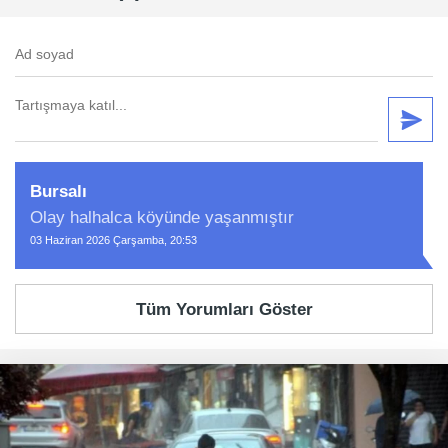
Bursalı
Olay halhalca köyünde yaşanmıştır
03 Haziran 2026 Çarşamba, 20:53
Tüm Yorumları Göster