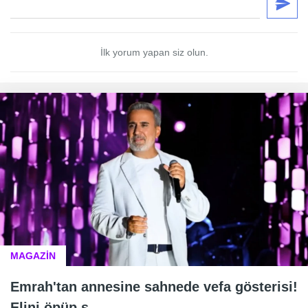
İlk yorum yapan siz olun.
MAGAZİN
Emrah'tan annesine sahnede vefa gösterisi!
Elini öpüp s...