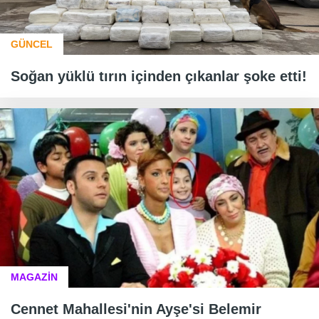
GÜNCEL
Soğan yüklü tırın içinden çıkanlar şoke etti!
MAGAZİN
Cennet Mahallesi'nin Ayşe'si Belemir