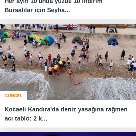
Her ayın 10'unda yüzde 10 indirim
Bursalılar için Seyha...
GÜNCEL
Kocaeli Kandıra'da deniz yasağına rağmen
acı tablo: 2 k...