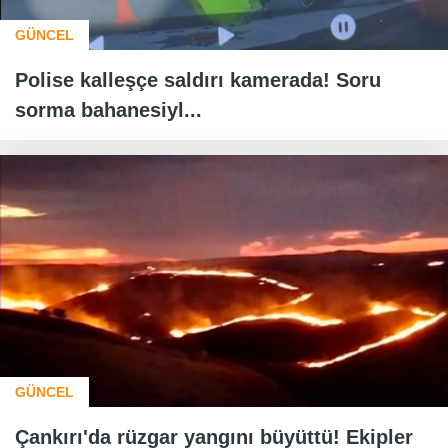
GÜNCEL
Polise kalleşçe saldırı kamerada! Soru
sorma bahanesiyl...
GÜNCEL
Çankırı'da rüzgar yangını büyüttü! Ekipler