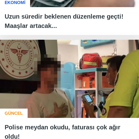
EKONOMİ
Uzun süredir beklenen düzenleme geçti!
Maaşlar artacak...
GÜNCEL
Polise meydan okudu, faturası çok ağır
oldu!