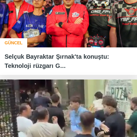
GÜNCEL
Selçuk Bayraktar Şırnak'ta konuştu:
Teknoloji rüzgarı G...