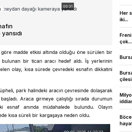
00:31
Her s
iki...
nafın
 yansıdı
Freni
çok...
a göre madde etkisi altında olduğu öne sürülen bir
Bursa
bulunan bir ticari aracı hedef aldı. İş yerlerinin
en olay, kısa sürede çevredeki esnafın dikkatini
Bursa
çilesi.
şüpheli, park halindeki aracın çevresinde dolaşarak
Milyo
aşladı. Araca girmeye çalıştığı sırada durumun
iddias
edeki esnaf anında müdahalede bulundu. Olayın
ede kısa süreli bir kargaşaya neden oldu.
Böcek
hayatı