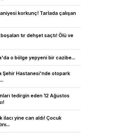
aniyesi korkunç! Tarlada çalışan
 boşalan tır dehşet saçtı! Ölü ve
'da o bölge yepyeni bir cazibe...
 Şehir Hastanesi'nde otopark
..
nları tedirgin eden 12 Ağustos
ı!
 ilacı yine can aldı! Çocuk
nı...