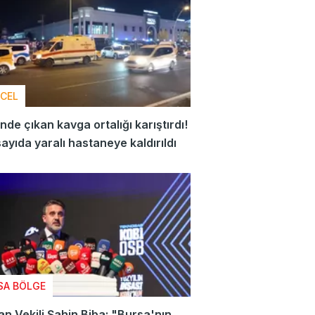
CEL
de çıkan kavga ortalığı karıştırdı!
ayıda yaralı hastaneye kaldırıldı
SA BÖLGE
n Vekili Şahin Biba: "Bursa'nın