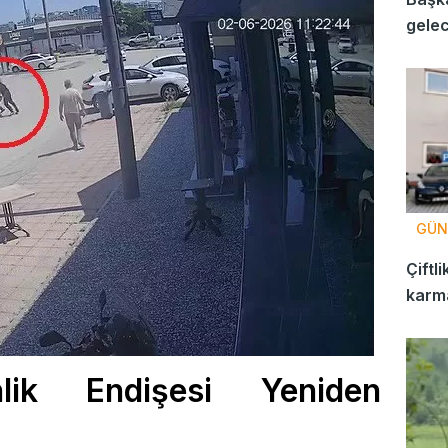
gelec
planl
GÜN
Çiftli
karma
lik Endişesi Yeniden