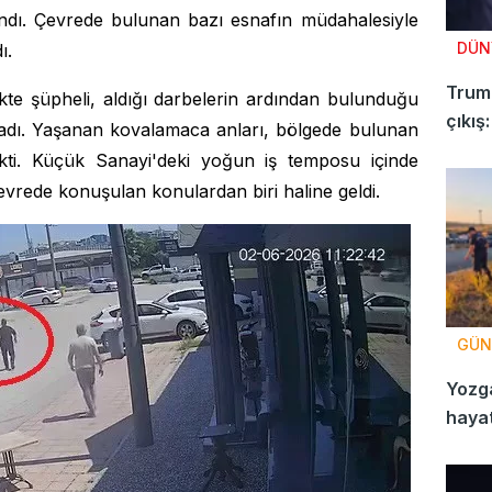
ndı. Çevrede bulunan bazı esnafın müdahalesiyle
DÜN
ı.
Trump
ikte şüpheli, aldığı darbelerin ardından bulunduğu
çıkış
dı. Yaşanan kovalamaca anları, bölgede bulunan
çekti. Küçük Sanayi'deki yoğun iş temposu içinde
vrede konuşulan konulardan biri haline geldi.
GÜN
Yozga
hayat