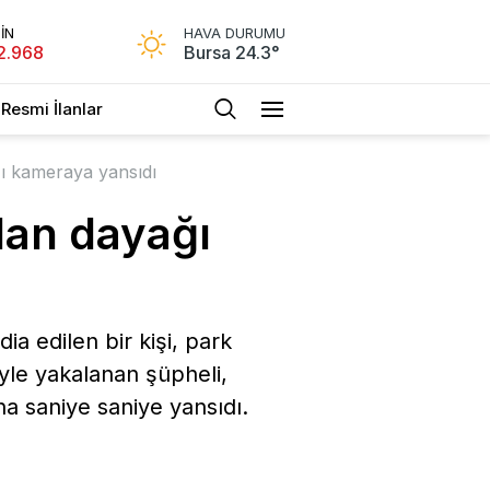
İN
HAVA DURUMU
2.968
Bursa 24.3°
Resmi İlanlar
ğı kameraya yansıdı
dan dayağı
a edilen bir kişi, park
iyle yakalanan şüpheli,
a saniye saniye yansıdı.