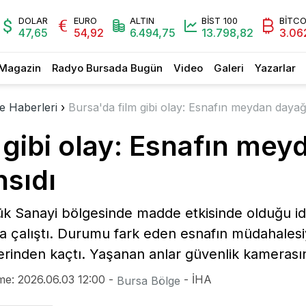
DOLAR
EURO
ALTIN
BİST 100
BİTCO
47,65
54,92
6.494,75
13.798,82
3.06
Magazin
Radyo Bursada Bugün
Video
Galeri
Yazarlar
e Haberleri
›
Bursa'da film gibi olay: Esnafın meydan daya
 gibi olay: Esnafın mey
sıdı
ük Sanayi bölgesinde madde etkisinde olduğu iddi
aya çalıştı. Durumu fark eden esnafın müdahales
erinden kaçtı. Yaşanan anlar güvenlik kamerasın
me: 2026.06.03 12:00 -
- İHA
Bursa Bölge