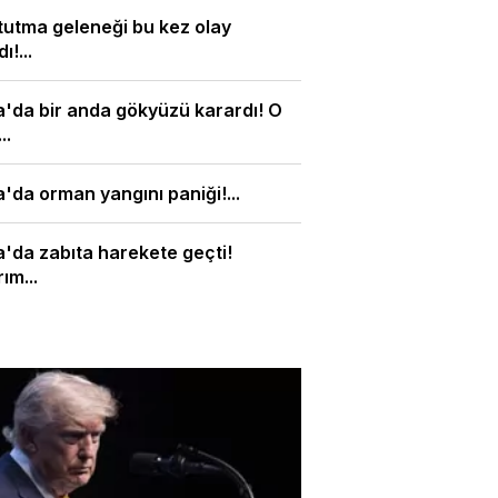
tutma geleneği bu kez olay
ı!...
'da bir anda gökyüzü karardı! O
..
'da orman yangını paniği!...
'da zabıta harekete geçti!
ım...