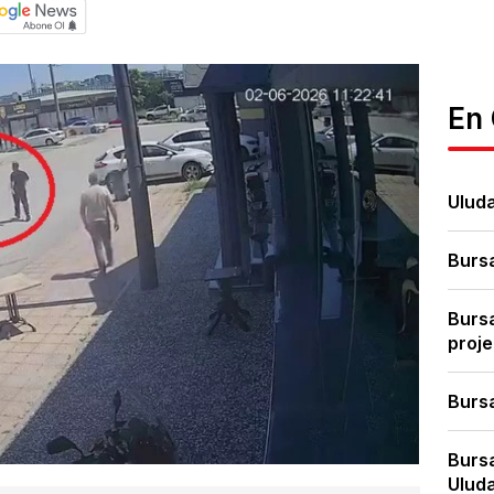
En
Uluda
Bursa
Bursa
proje
Bursa
Bursa
Uluda