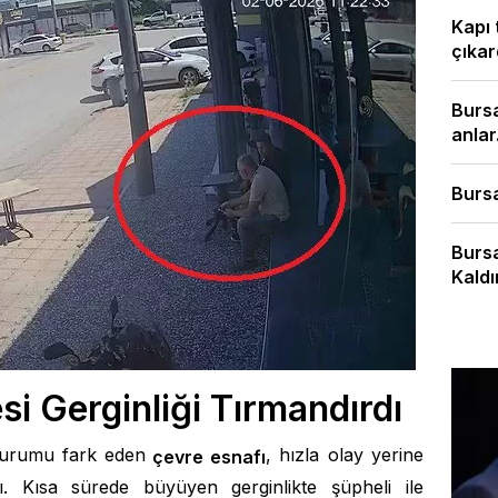
Kapı 
çıkard
Bursa
anlar.
Bursa
Bursa
Kaldır
i Gerginliği Tırmandırdı
durumu fark eden
, hızla olay yerine
çevre esnafı
ı. Kısa sürede büyüyen gerginlikte şüpheli ile