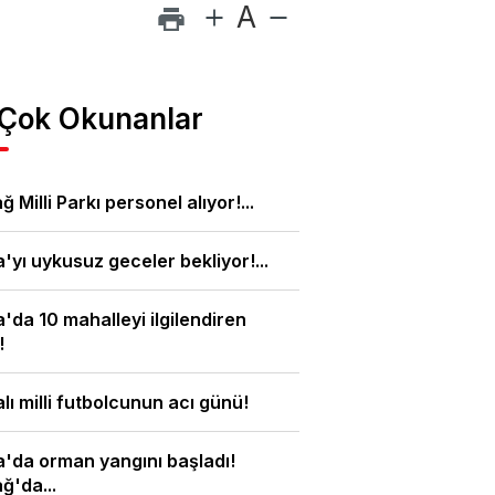
A
 Çok Okunanlar
ğ Milli Parkı personel alıyor!...
'yı uykusuz geceler bekliyor!...
'da 10 mahalleyi ilgilendiren
!
lı milli futbolcunun acı günü!
'da orman yangını başladı!
ğ'da...