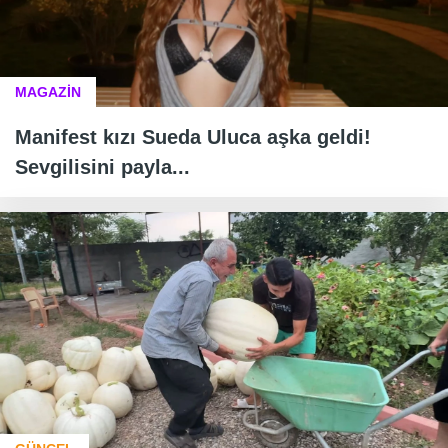
MAGAZİN
Manifest kızı Sueda Uluca aşka geldi!
Sevgilisini payla...