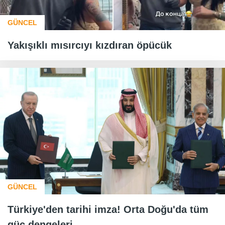
GÜNCEL
Yakışıklı mısırcıyı kızdıran öpücük
GÜNCEL
Türkiye'den tarihi imza! Orta Doğu'da tüm
güç dengeleri...