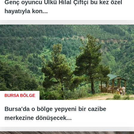
Genç oyuncu Ülkü Hilal Çiftçi bu kez özel
hayatıyla kon...
BURSA BÖLGE
Bursa'da o bölge yepyeni bir cazibe
merkezine dönüşecek...