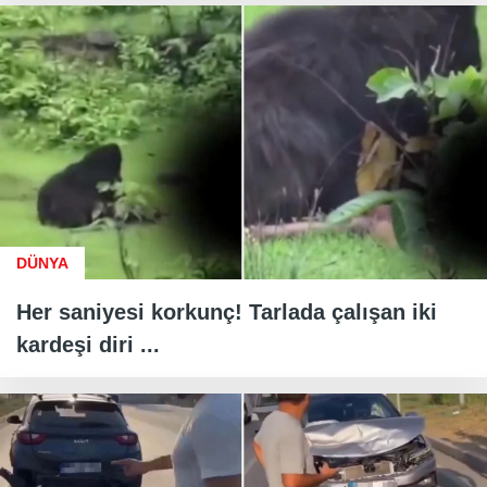
DÜNYA
Her saniyesi korkunç! Tarlada çalışan iki
kardeşi diri ...