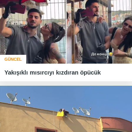
GÜNCEL
Yakışıklı mısırcıyı kızdıran öpücük