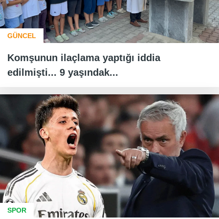
GÜNCEL
Komşunun ilaçlama yaptığı iddia
edilmişti... 9 yaşındak...
SPOR