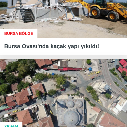
BURSA BÖLGE
Bursa Ovası'nda kaçak yapı yıkıldı!
YAŞAM