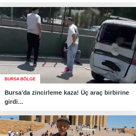
BURSA BÖLGE
Bursa'da zincirleme kaza! Üç araç birbirine
girdi...