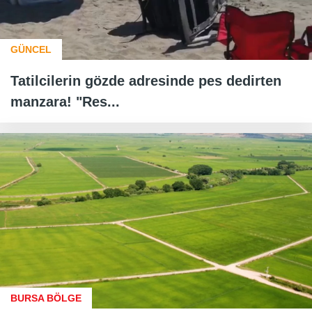
GÜNCEL
Tatilcilerin gözde adresinde pes dedirten
manzara! "Res...
BURSA BÖLGE