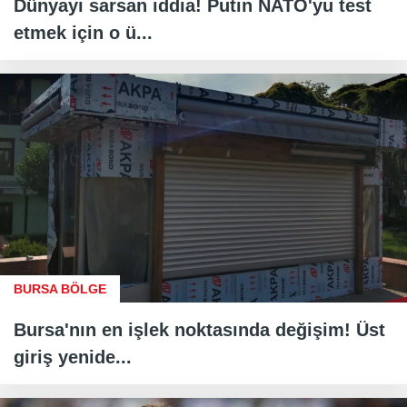
Dünyayı sarsan iddia! Putin NATO'yu test
etmek için o ü...
BURSA BÖLGE
Bursa'nın en işlek noktasında değişim! Üst
giriş yenide...