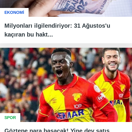
EKONOMİ
Milyonları ilgilendiriyor: 31 Ağustos'u
kaçıran bu hakt...
SPOR
Göztepe para basacak! Yine dev satış