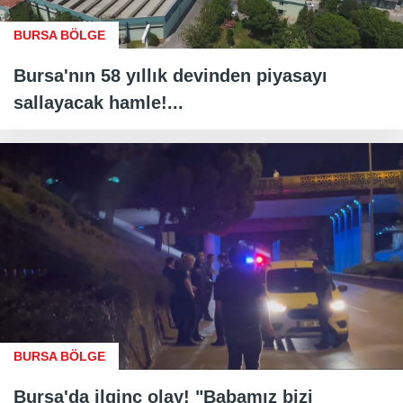
BURSA BÖLGE
Bursa'nın 58 yıllık devinden piyasayı
sallayacak hamle!...
BURSA BÖLGE
Bursa'da ilginç olay! "Babamız bizi