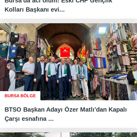
Bursa'da acı ölüm! Eski CHP Gençlik
Kolları Başkanı evi...
BURSA BÖLGE
BTSO Başkan Adayı Özer Matlı'dan Kapalı
Çarşı esnafına ...