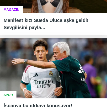
MAGAZİN
Manifest kızı Sueda Uluca aşka geldi!
Sevgilisini payla...
SPOR
İspanya bu iddiayı konuşuyor!