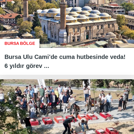
BURSA BÖLGE
Bursa Ulu Cami'de cuma hutbesinde veda!
6 yıldır görev ...