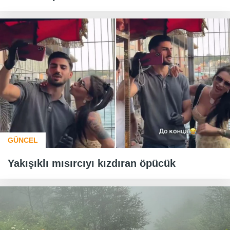
GÜNCEL
Yakışıklı mısırcıyı kızdıran öpücük