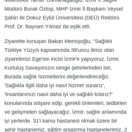
Milletvekili Tamer Osmanağaoğlu, İzmir İl Sağlık
Müdürü Burak Öztop, MHP İzmir İl Başkanı Veysel
Şahin ile Dokuz Eylül Üniversitesi (DEÜ) Rektörü
Prof. Dr. Bayram Yılmaz da eşlik etti.
Ziyarette konuşan Bakan Memişoğlu, "Sağlıklı
Türkiye Yüzyılı kapsamında 39'uncu ilimiz olan
ziyaretimizi Ege'nin incisi İzmir'e yapıyoruz. İzmir,
Kurtuluş Savaşımızın simge şehirlerinden biri.
Burada sağlık hizmetlerini değerlendireceğiz.
'Sağlıkla ilgili daha iyi nasıl hizmet sunarız',
'İnsanlarımızı nasıl daha iyi ve sağlıklı kılarız?'
konularında istişare edip, gerekli önlemleri, tedbirleri
ve gelişmeleri sağlayacağız. İzmir, sağlık anlamında
iyi yerlerde. 31'i kamu hastanesi olmak üzere bir
şehir hastanemiz, eğitim araştırma hastanelerimiz, 2