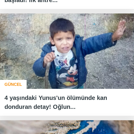
başladı! İlk antre...
GÜNCEL
4 yaşındaki Yunus'un ölümünde kan
donduran detay! Oğlun...