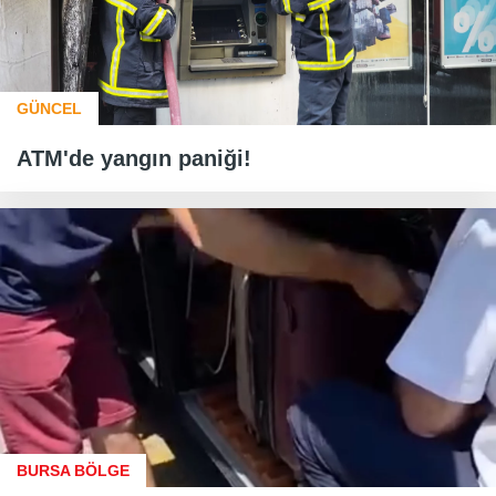
GÜNCEL
ATM'de yangın paniği!
BURSA BÖLGE