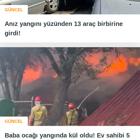
GÜNCEL
Anız yangını yüzünden 13 araç birbirine
girdi!
GÜNCEL
Baba ocağı yangında kül oldu! Ev sahibi 5