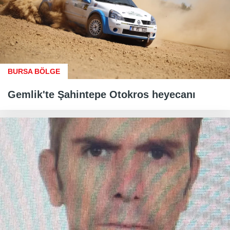
BURSA BÖLGE
Gemlik'te Şahintepe Otokros heyecanı