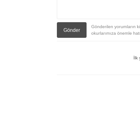
Gönderilen yorumların kü
Gönder
okurlarımıza önemle hatır
İlk