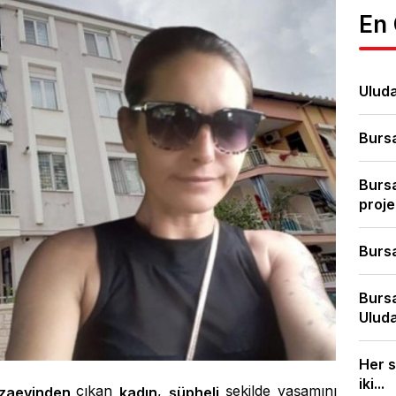
En
Uluda
Bursa
Bursa
proje
Bursa
Bursa
Uluda
Her s
iki...
çıkan
,
şekilde yaşamını
zaevinden
kadın
şüpheli