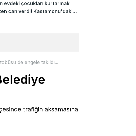
 evdeki çocukları kurtarmak
ken can verdi! Kastamonu'daki
tin yeni detayları ortaya çıktı
tobüsü de engele takıldı...
Belediye
esinde trafiğin aksamasına