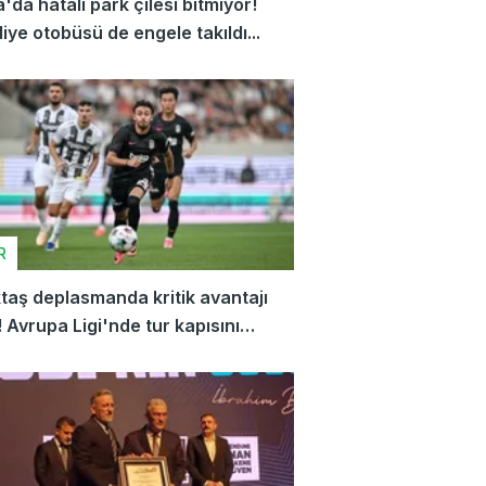
'da hatalı park çilesi bitmiyor!
iye otobüsü de engele takıldı...
R
taş deplasmanda kritik avantajı
! Avrupa Ligi'nde tur kapısını
dı