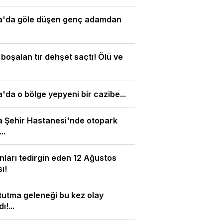
a'da göle düşen genç adamdan
 boşalan tır dehşet saçtı! Ölü ve
'da o bölge yepyeni bir cazibe...
 Şehir Hastanesi'nde otopark
..
nları tedirgin eden 12 Ağustos
ı!
tutma geleneği bu kez olay
ı!...