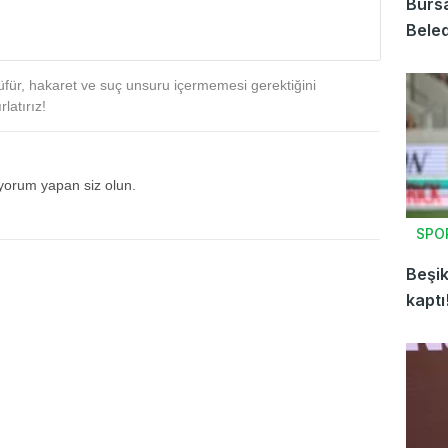
Bursa
Beled
für, hakaret ve suç unsuru içermemesi gerektiğini
latırız!
 yorum yapan siz olun.
SPO
Beşik
kaptı
arala