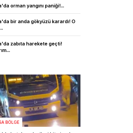
'da orman yangını paniği!...
'da bir anda gökyüzü karardı! O
..
'da zabıta harekete geçti!
ım...
SA BÖLGE