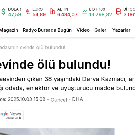
DOLAR
EURO
ALTIN
BİST 100
BİTCO
47,59
54,89
6.484,07
13.798,82
3.06
Magazin
Radyo Bursada Bugün
Video
Galeri
Yazarlar
adaşının evinde ölü bulundu!
evinde ölü bulundu!
aevinden çıkan 38 yaşındaki Derya Kazmacı, ar
ğı odada, enjektör ve uyuşturucu madde bulun
me: 2025.10.03 15:08 -
- DHA
Güncel