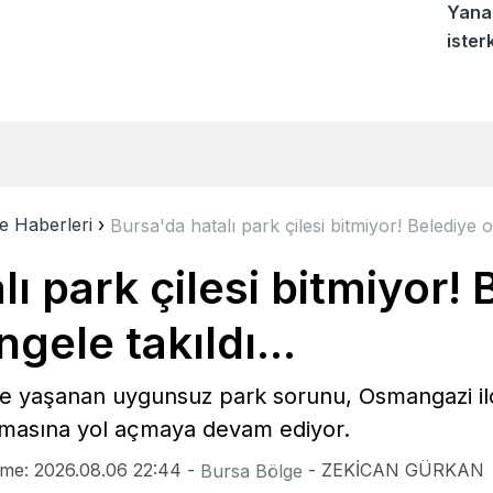
Yanan
ister
dehşe
e Haberleri
›
Bursa'da hatalı park çilesi bitmiyor! Belediye o
lı park çilesi bitmiyor! 
gele takıldı...
e yaşanan uygunsuz park sorunu, Osmangazi ilç
lmasına yol açmaya devam ediyor.
nme: 2026.08.06 22:44 -
- ZEKİCAN GÜRKAN
Bursa Bölge