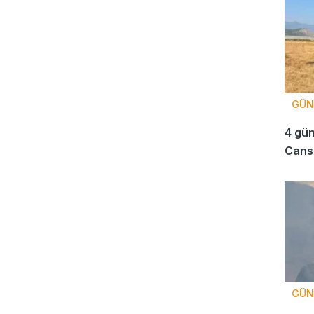
GÜN
4 gün
Cansı
GÜN