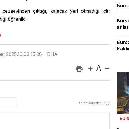
Bursa
ezaevinden çıktığı, kalacak yeri olmadığı için
ğı öğrenildi.
Bursa
anlar.
n
Bursa
Kaldır
e: 2025.10.03 15:08 - DHA
A
Kalan karakter :
450
BUR