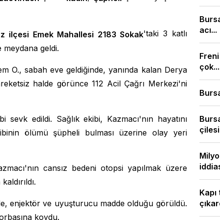
Burs
acı...
'taki 3 katlı
z ilçesi Emek Mahallesi 2183 Sokak
e meydana geldi.
Freni
çok...
em O., sabah eve geldiğinde, yanında kalan Derya
reketsiz halde görünce 112 Acil Çağrı Merkezi'ni
Bursa
bi sevk edildi. Sağlık ekibi, Kazmacı'nın hayatını
Bursa
çilesi.
tabibinin ölümü şüpheli bulması üzerine olay yeri
Milyo
iddias
Kazmacı'nın cansız bedeni otopsi yapılmak üzere
aldırıldı.
Kapı 
de, enjektör ve uyuşturucu madde olduğu görüldü.
çıkard
torbasına koydu.