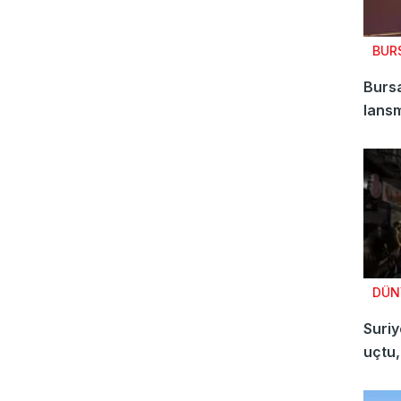
BUR
Bursa
lansm
DÜN
Suriy
uçtu, 