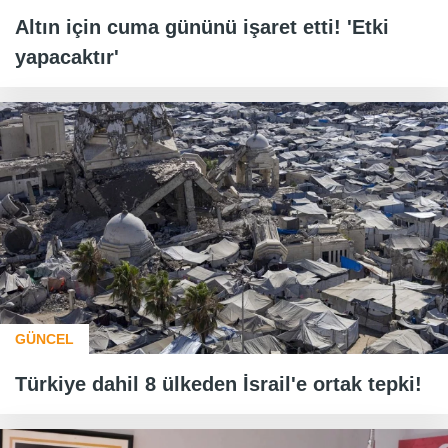
Altın için cuma gününü işaret etti! 'Etki
yapacaktır'
GÜNCEL
Türkiye dahil 8 ülkeden İsrail'e ortak tepki!