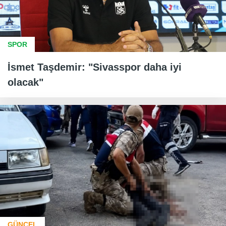
SPOR
İsmet Taşdemir: "Sivasspor daha iyi
olacak"
GÜNCEL