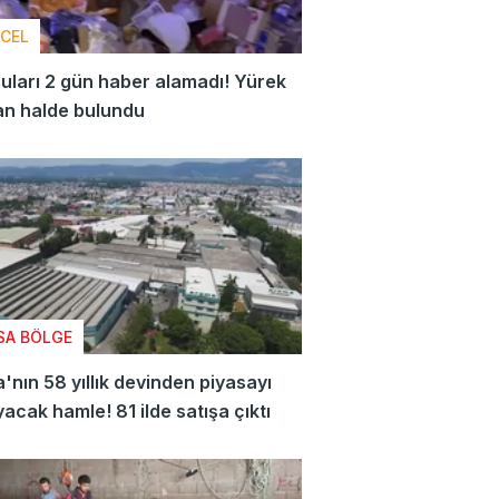
CEL
ları 2 gün haber alamadı! Yürek
an halde bulundu
SA BÖLGE
'nın 58 yıllık devinden piyasayı
yacak hamle! 81 ilde satışa çıktı