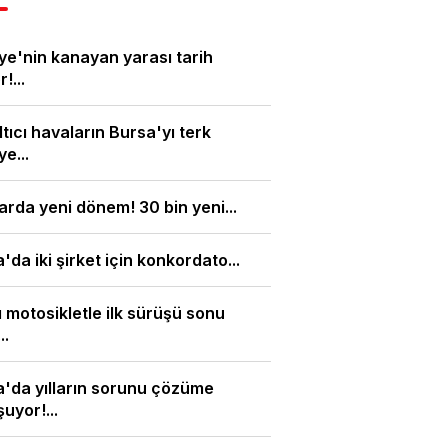
ye'nin kanayan yarası tarih
!...
tıcı havaların Bursa'yı terk
e...
arda yeni dönem! 30 bin yeni...
'da iki şirket için konkordato...
ı motosikletle ilk sürüşü sonu
..
'da yılların sorunu çözüme
uyor!...