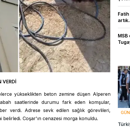
Fatih
artık..
MSB 
Tugay
N VERDİ
erce yükseklikten beton zemine düşen Alperen
 Sabah saatlerinde durumu fark eden komşular,
er verdi. Adrese sevk edilen sağlık görevlileri,
GÜN
ni belirledi. Coşar'ın cenazesi morga konuldu.
Türki