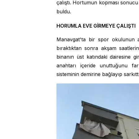
çalıştı. Hortumun kopması sonuc
buldu.
HORUMLA EVE GİRMEYE ÇALIŞTI
Manavgat'ta bir spor okulunun a
bıraktıktan sonra akşam saatlerin
binanın üst katındaki dairesine gi
anahtarı içeride unuttuğunu fa
sisteminin demirine bağlayıp sarkıtt