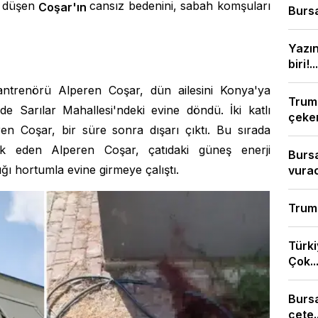
u düşen
cansız bedenini, sabah komşuları
Coşar'ın
Bursa
Yazı
biri!...
ntrenörü Alperen Coşar, dün ailesini Konya'ya
Trump
de Sarılar Mahallesi'ndeki evine döndü. İki katlı
çeken
ren Coşar, bir süre sonra dışarı çıktı. Bu sırada
rk eden Alperen Coşar, çatıdaki güneş enerji
Bursa
ığı hortumla evine girmeye çalıştı.
vura
Trump
Türki
Çok..
Burs
çete..