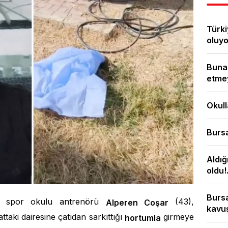
Türki
oluyor
Bunal
etmey
Okull
Bursa
Aldığ
oldu!.
Bursa
de, spor okulu antrenörü
(43),
Alperen Coşar
kavuş
ttaki dairesine çatıdan sarkıttığı
girmeye
hortumla