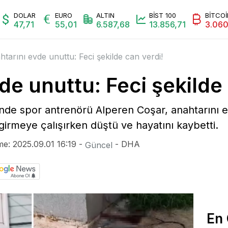
mi
Magazin
Radyo Bursada Bugün
Video
Galeri
Yazarl
DOLAR
EURO
ALTIN
BİST 100
BİTCOİ
47,71
55,01
6.587,68
13.856,71
3.060
tarını evde unuttu: Feci şekilde can verdi!
de unuttu: Feci şekilde 
inde spor antrenörü Alperen Coşar, anahtarını 
girmeye çalışırken düştü ve hayatını kaybetti.
me: 2025.09.01 16:19 -
- DHA
Güncel
En