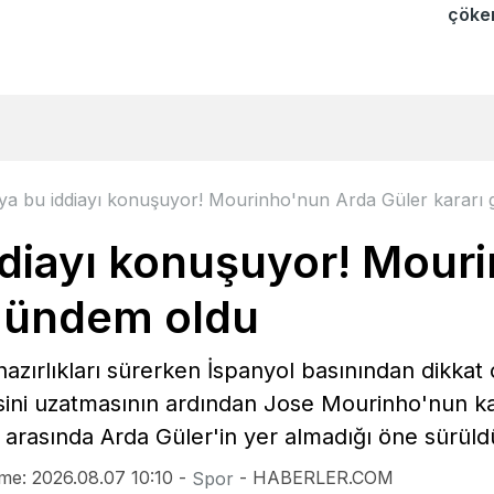
çöker
ya bu iddiayı konuşuyor! Mourinho'nun Arda Güler kararı
ddiayı konuşuyor! Mour
 gündem oldu
zırlıkları sürerken İspanyol basınından dikkat ç
sini uzatmasının ardından Jose Mourinho'nun kad
 arasında Arda Güler'in yer almadığı öne sürüld
me: 2026.08.07 10:10 -
- HABERLER.COM
Spor