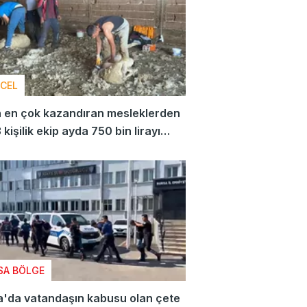
CEL
n en çok kazandıran mesleklerden
3 kişilik ekip ayda 750 bin lirayı
r
SA BÖLGE
a'da vatandaşın kabusu olan çete