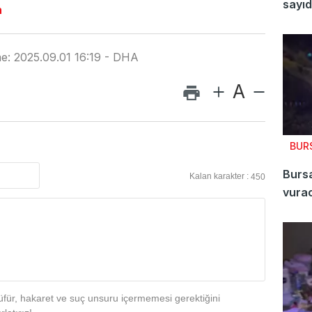
sayıd
n
e: 2025.09.01 16:19 - DHA
A
BUR
Bursa
Kalan karakter :
450
vura
für, hakaret ve suç unsuru içermemesi gerektiğini