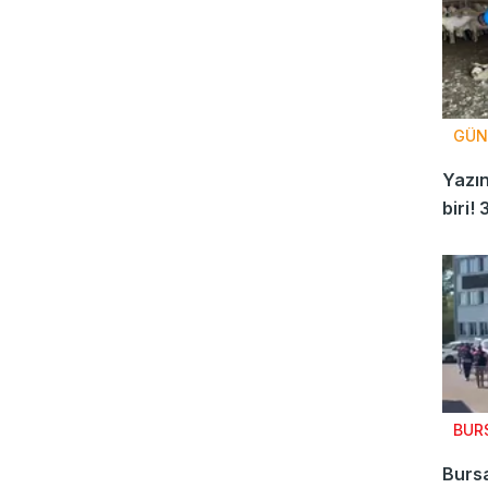
GÜN
Yazı
biri! 
aşıyo
BUR
Burs