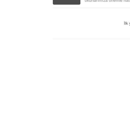
okurlarımıza önemle hatır
İlk