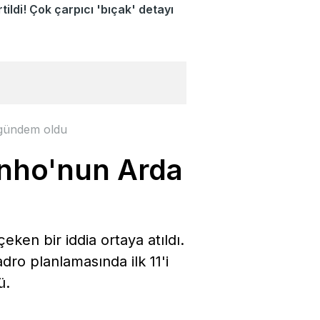
tildi! Çok çarpıcı 'bıçak' detayı
 gündem oldu
inho'nun Arda
eken bir iddia ortaya atıldı.
ro planlamasında ilk 11'i
ü.