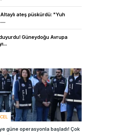
 Altaylı ateş püskürdü: "Yuh
....
duyurdu! Güneydoğu Avrupa
ı...
CEL
ye güne operasyonla başladı! Çok