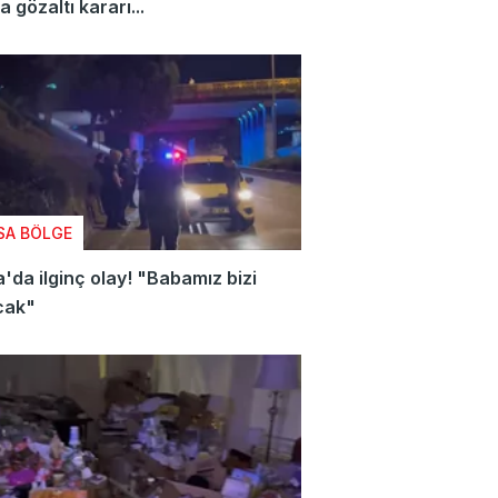
a gözaltı kararı...
SA BÖLGE
'da ilginç olay! "Babamız bizi
cak"