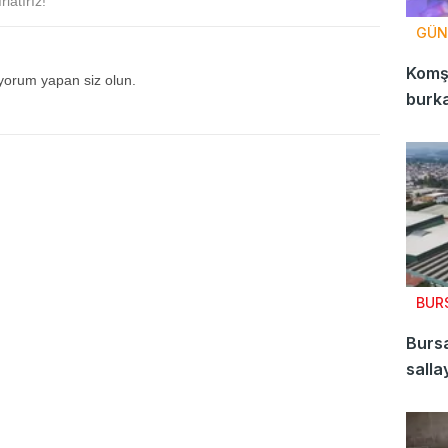
latırız!
GÜN
Komşu
 yorum yapan siz olun.
burk
BUR
Bursa
salla