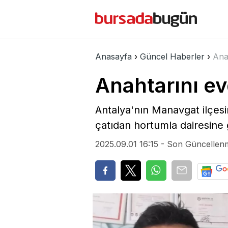
Bursa Bölge
Spor
Ekono
Anasayfa
›
Güncel Haberler
›
Anah
Anahtarını ev
Antalya'nın Manavgat ilçes
çatıdan hortumla dairesine 
2025.09.01 16:15 - Son Güncellen