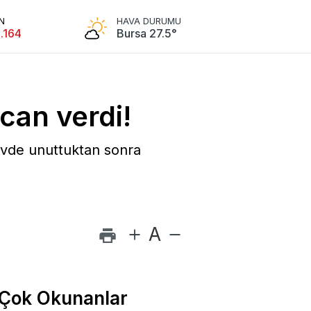
ar
Resmi İlanlar
N
HAVA DURUMU
.164
Bursa 27.5°
can verdi!
evde unuttuktan sonra
A
 Çok Okunanlar