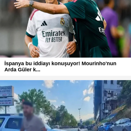
İspanya bu iddiayı konuşuyor! Mourinho'nun
Arda Güler k...