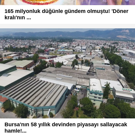
165 milyonluk düğünle gündem olmuştu! 'Döner
kralı'nın ...
Bursa'nın 58 yıllık devinden piyasayı sallayacak
hamle!...