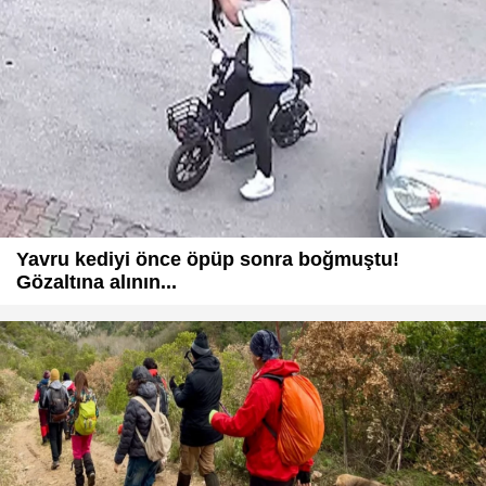
Yavru kediyi önce öpüp sonra boğmuştu!
Gözaltına alının...