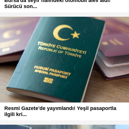
Bursa'da seyir halindeki otomobil alev aldı!
Sürücü son...
Resmi Gazete'de yayımlandı! Yeşil pasaportla
ilgili kri...