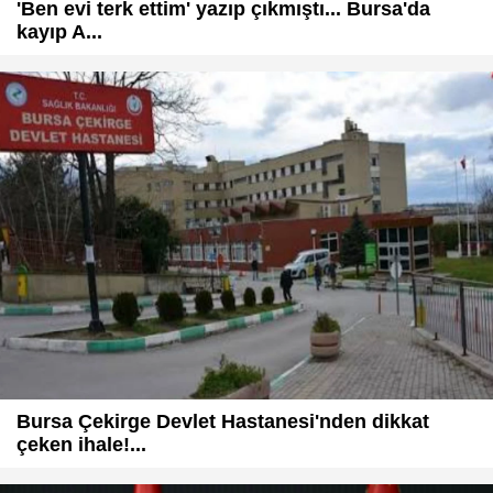
'Ben evi terk ettim' yazıp çıkmıştı... Bursa'da
kayıp A...
Bursa Çekirge Devlet Hastanesi'nden dikkat
çeken ihale!...