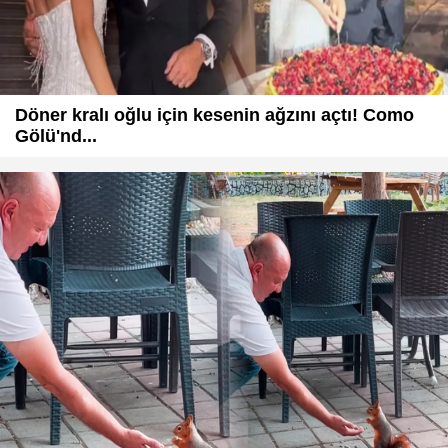
Döner kralı oğlu için kesenin ağzını açtı! Como
Gölü'nd...