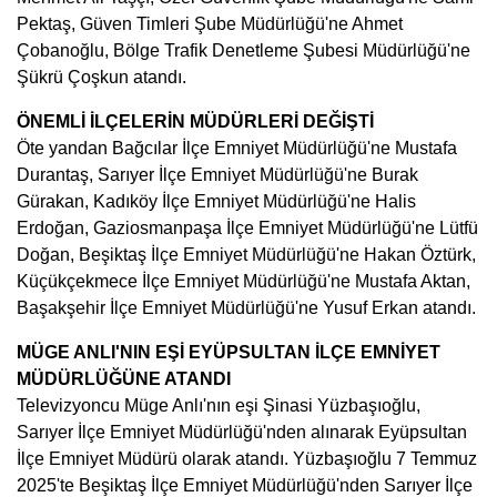
Pektaş, Güven Timleri Şube Müdürlüğü'ne Ahmet
Çobanoğlu, Bölge Trafik Denetleme Şubesi Müdürlüğü'ne
Şükrü Çoşkun atandı.
ÖNEMLİ İLÇELERİN MÜDÜRLERİ DEĞİŞTİ
Öte yandan Bağcılar İlçe Emniyet Müdürlüğü'ne Mustafa
Durantaş, Sarıyer İlçe Emniyet Müdürlüğü'ne Burak
Gürakan, Kadıköy İlçe Emniyet Müdürlüğü'ne Halis
Erdoğan, Gaziosmanpaşa İlçe Emniyet Müdürlüğü'ne Lütfü
Doğan, Beşiktaş İlçe Emniyet Müdürlüğü'ne Hakan Öztürk,
Küçükçekmece İlçe Emniyet Müdürlüğü'ne Mustafa Aktan,
Başakşehir İlçe Emniyet Müdürlüğü'ne Yusuf Erkan atandı.
MÜGE ANLI'NIN EŞİ EYÜPSULTAN İLÇE EMNİYET
MÜDÜRLÜĞÜNE ATANDI
Televizyoncu Müge Anlı'nın eşi Şinasi Yüzbaşıoğlu,
Sarıyer İlçe Emniyet Müdürlüğü'nden alınarak Eyüpsultan
İlçe Emniyet Müdürü olarak atandı. Yüzbaşıoğlu 7 Temmuz
2025'te Beşiktaş İlçe Emniyet Müdürlüğü'nden Sarıyer İlçe