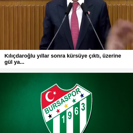
Kılıçdaroğlu yıllar sonra kürsüye çıktı, üzerine
gül ya...