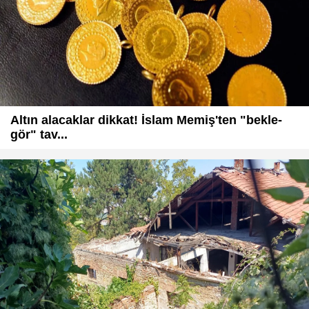
Altın alacaklar dikkat! İslam Memiş'ten "bekle-
gör" tav...