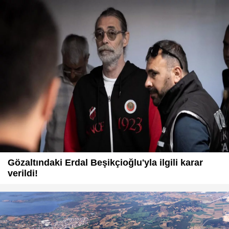
Gözaltındaki Erdal Beşikçioğlu'yla ilgili karar
verildi!