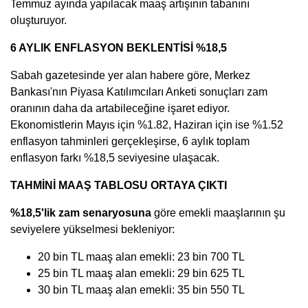
Temmuz ayında yapılacak maaş artışının tabanını
oluşturuyor.
6 AYLIK ENFLASYON BEKLENTİSİ %18,5
Sabah gazetesinde yer alan habere göre, Merkez
Bankası'nın Piyasa Katılımcıları Anketi sonuçları zam
oranının daha da artabileceğine işaret ediyor.
Ekonomistlerin Mayıs için %1.82, Haziran için ise %1.52
enflasyon tahminleri gerçekleşirse, 6 aylık toplam
enflasyon farkı %18,5 seviyesine ulaşacak.
TAHMİNİ MAAŞ TABLOSU ORTAYA ÇIKTI
%18,5'lik zam senaryosuna
göre emekli maaşlarının şu
seviyelere yükselmesi bekleniyor:
20 bin TL maaş alan emekli: 23 bin 700 TL
25 bin TL maaş alan emekli: 29 bin 625 TL
30 bin TL maaş alan emekli: 35 bin 550 TL