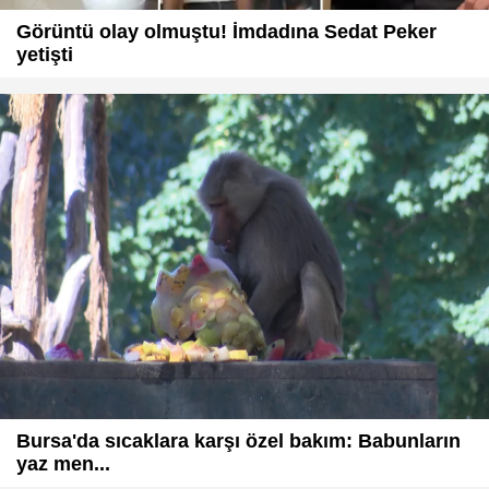
Görüntü olay olmuştu! İmdadına Sedat Peker
yetişti
Bursa'da sıcaklara karşı özel bakım: Babunların
yaz men...