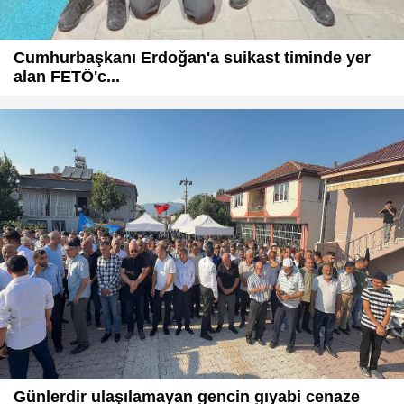
Cumhurbaşkanı Erdoğan'a suikast timinde yer
alan FETÖ'c...
Günlerdir ulaşılamayan gencin gıyabi cenaze