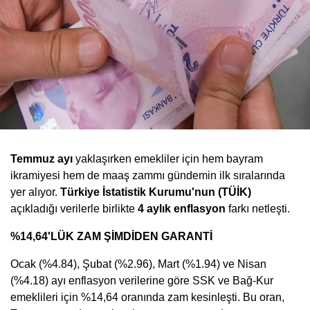
Temmuz ayı
yaklaşırken emekliler için hem bayram
ikramiyesi hem de maaş zammı gündemin ilk sıralarında
yer alıyor.
Türkiye İstatistik Kurumu'nun (TÜİK)
açıkladığı verilerle birlikte
4 aylık enflasyon
farkı netleşti.
%14,64'LÜK ZAM ŞİMDİDEN GARANTİ
Ocak (%4.84), Şubat (%2.96), Mart (%1.94) ve Nisan
(%4.18) ayı enflasyon verilerine göre SSK ve Bağ-Kur
emeklileri için %14,64 oranında zam kesinleşti. Bu oran,