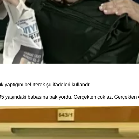
 yaptığını belirterek şu ifadeleri kullandı:
a 95 yaşındaki babasına bakıyordu. Gerçekten çok az. Gerçekten 