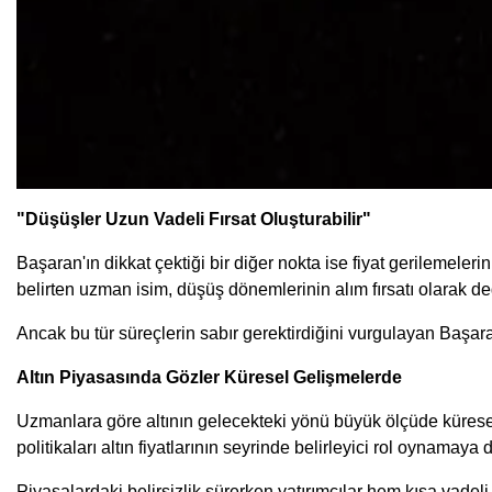
"Düşüşler Uzun Vadeli Fırsat Oluşturabilir"
Başaran'ın dikkat çektiği bir diğer nokta ise fiyat gerilemeler
belirten uzman isim, düşüş dönemlerinin alım fırsatı olarak değe
Ancak bu tür süreçlerin sabır gerektirdiğini vurgulayan Başaran
Altın Piyasasında Gözler Küresel Gelişmelerde
Uzmanlara göre altının gelecekteki yönü büyük ölçüde küresel e
politikaları altın fiyatlarının seyrinde belirleyici rol oynamay
Piyasalardaki belirsizlik sürerken yatırımcılar hem kısa vadel