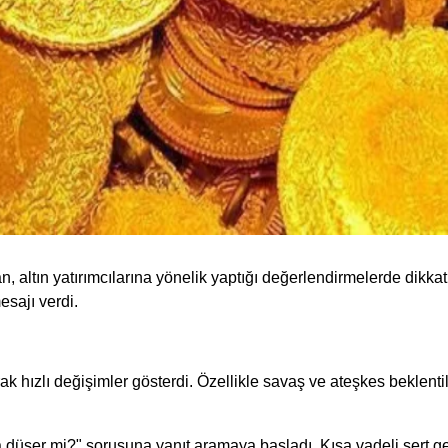
an, altın yatırımcılarına yönelik yaptığı değerlendirmelerde dikk
sajı verdi.
k hızlı değişimler gösterdi. Özellikle savaş ve ateşkes beklentile
a düşer mi?" sorusuna yanıt aramaya başladı. Kısa vadeli sert ge