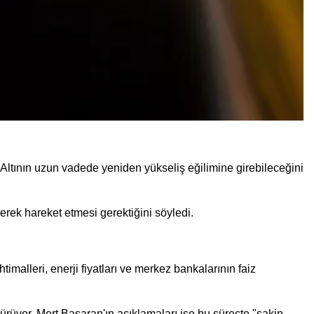
u. Altının uzun vadede yeniden yükseliş eğilimine girebileceğini
derek hareket etmesi gerektiğini söyledi.
malleri, enerji fiyatları ve merkez bankalarının faiz
dürüyor. Mert Başaran'ın açıklamaları ise bu süreçte "sakin