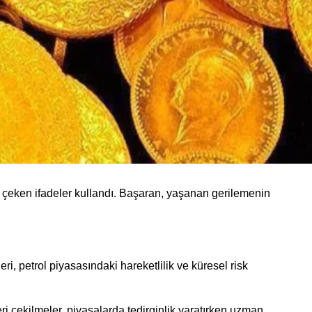
at çeken ifadeler kullandı. Başaran, yaşanan gerilemenin
ri, petrol piyasasındaki hareketlilik ve küresel risk
ri çekilmeler, piyasalarda tedirginlik yaratırken uzman