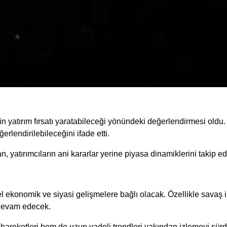
inin yatırım fırsatı yaratabileceği yönündeki değerlendirmesi old
rlendirilebileceğini ifade etti.
, yatırımcıların ani kararlar yerine piyasa dinamiklerini takip e
konomik ve siyasi gelişmelere bağlı olacak. Özellikle savaş ihti
a devam edecek.
i hareketleri hem de uzun vadeli trendleri yakından izlemeyi sür