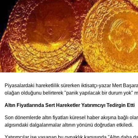
Piyasalardaki hareketlilik sürerken iktisatçı-yazar Mert Başar
olağan olduğunu belirterek "panik yapılacak bir durum yok" me
Altın Fiyatlarında Sert Hareketler Yatırımcıyı Tedirgin Etti
Son dönemlerde altın fiyatları küresel haber akışına bağlı olara
algısındaki dalgalanmalar altının yönünü doğrudan etkiledi.
Yatırımcılar ise yaşanan bu oynaklık karşısında "Altın daha d