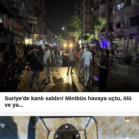
Suriye'de kanlı saldırı! Minibüs havaya uçtu, ölü
ve ya...