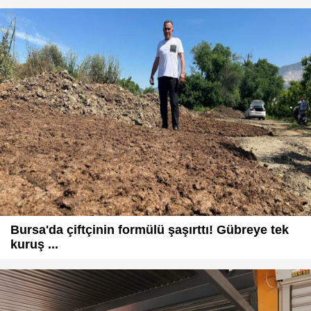
Bursa'da çiftçinin formülü şaşırttı! Gübreye tek
kuruş ...