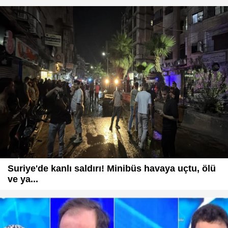
Suriye'de kanlı saldırı! Minibüs havaya uçtu, ölü
ve ya...