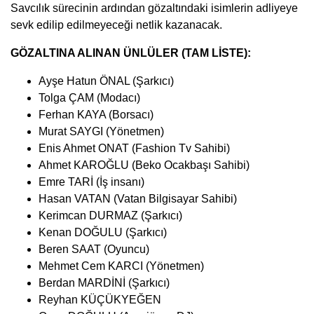
Savcılık sürecinin ardından gözaltındaki isimlerin adliyeye
sevk edilip edilmeyeceği netlik kazanacak.
GÖZALTINA ALINAN ÜNLÜLER (TAM LİSTE):
Ayşe Hatun ÖNAL (Şarkıcı)
Tolga ÇAM (Modacı)
Ferhan KAYA (Borsacı)
Murat SAYGI (Yönetmen)
Enis Ahmet ONAT (Fashion Tv Sahibi)
Ahmet KAROĞLU (Beko Ocakbaşı Sahibi)
Emre TARİ (İş insanı)
Hasan VATAN (Vatan Bilgisayar Sahibi)
Kerimcan DURMAZ (Şarkıcı)
Kenan DOĞULU (Şarkıcı)
Beren SAAT (Oyuncu)
Mehmet Cem KARCI (Yönetmen)
Berdan MARDİNİ (Şarkıcı)
Reyhan KÜÇÜKYEĞEN