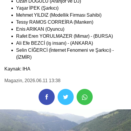
Ozan DOĞULU (Aranjör ve DJ)
Yaşar İPEK (Şarkıcı)
Mehmet YILDIZ (Modellik Firması Sahibi)
Tessy RAMOS CORREİRA (Manken)
Enis ARIKAN (Oyuncu)
Rafet Eren YORULMAZER (Mimar) - (BURSA)
Ali Efe BEZCİ (iş insanı) - (ANKARA)
Selin CİĞERCİ (İnternet Fenomeni ve Şarkıcı) -
(İZMİR)
Kaynak: IHA
Magazin
, 2026.06.11 13:38