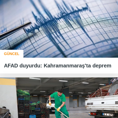
GÜNCEL
AFAD duyurdu: Kahramanmaraş'ta deprem