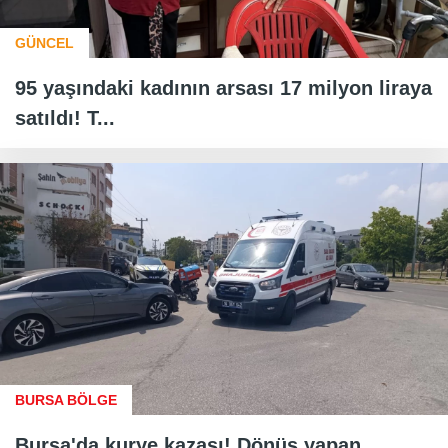
GÜNCEL
95 yaşındaki kadının arsası 17 milyon liraya
satıldı! T...
BURSA BÖLGE
Bursa'da kurye kazası! Dönüş yapan