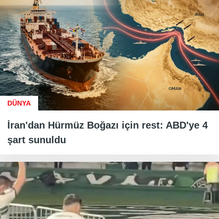
DÜNYA
İran'dan Hürmüz Boğazı için rest: ABD'ye 4
şart sunuldu