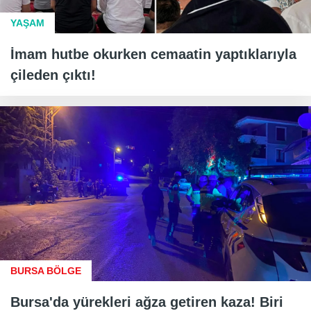
YAŞAM
İmam hutbe okurken cemaatin yaptıklarıyla
çileden çıktı!
BURSA BÖLGE
Bursa'da yürekleri ağza getiren kaza! Biri