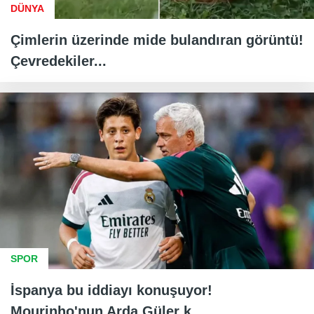
DÜNYA
Çimlerin üzerinde mide bulandıran görüntü!
Çevredekiler...
SPOR
İspanya bu iddiayı konuşuyor!
Mourinho'nun Arda Güler k...