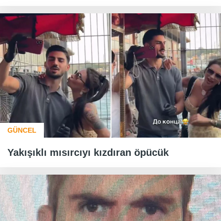
GÜNCEL
Yakışıklı mısırcıyı kızdıran öpücük