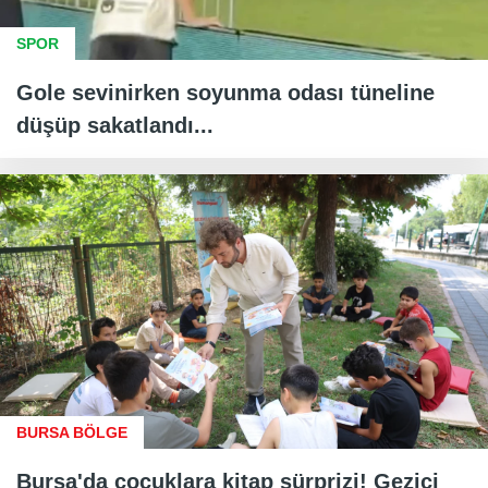
SPOR
Gole sevinirken soyunma odası tüneline
düşüp sakatlandı...
BURSA BÖLGE
Bursa'da çocuklara kitap sürprizi! Gezici