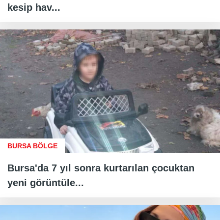
kesip hav...
BURSA BÖLGE
Bursa'da 7 yıl sonra kurtarılan çocuktan
yeni görüntüle...