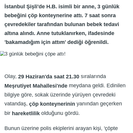
İstanbul Şişli'de H.B. isimli bir anne, 3 günlük
bebeğini çöp konteynerine attı. 7 saat sonra
çevredekiler tarafından bulunan bebek tedavi
altına alındı. Anne tutuklanırken, ifadesinde
'bakamadığım için attım' dediği öğrenildi.
Olay,
sıralarında
29 Haziran'da saat 21.30
meydana geldi. Edinilen
Meşrutiyet Mahallesi'nde
bilgiye göre, sokak üzerinde yürüyen çevredeki
vatandaş,
yanından geçerken
çöp konteynerinin
bir
olduğunu gördü.
hareketlilik
Bunun üzerine polis ekiplerini arayan kişi, 'çöpte