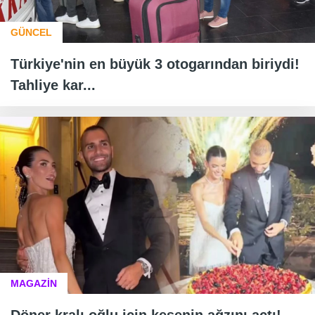
GÜNCEL
Türkiye'nin en büyük 3 otogarından biriydi!
Tahliye kar...
MAGAZİN
Döner kralı oğlu için kesenin ağzını açtı!