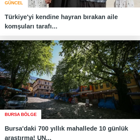
GÜNCEL
Türkiye'yi kendine hayran bırakan aile
komşuları tarafı...
BURSA BÖLGE
Bursa'daki 700 yıllık mahallede 10 günlük
araştırma! UN...