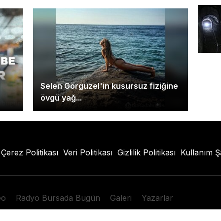
Selen Görgüzel'in kusursuz fiziğine
övgü yağ...
Çerez Politikası
Veri Politikası
Gizlilik Politikası
Kullanım Ş
eo
Radyo Bursada Bugün
Galeri
Yazarlar
com