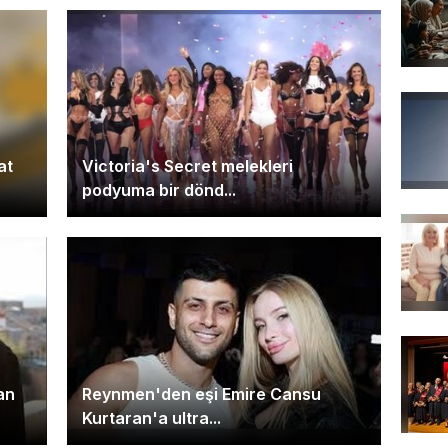
at
Victoria's Secret melekleri
podyuma bir dönd...
an
Reynmen'den eşi Emire Cansu
Kurtaran'a ultra...