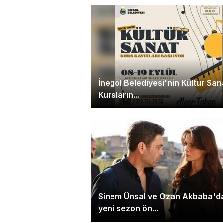
İnegöl Belediyesi'nin Kültür San
Kursların...
Sinem Ünsal ve Ozan Akbaba'd
yeni sezon ön...