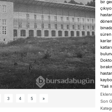
bir ge
çıkıyo
hastan
dönemk
binada
süren
karla
katlar
buluna
Doktor
bırakm
hastan
kaybol
"faili
Eklen
3
4
5
»
Son G
Kateg