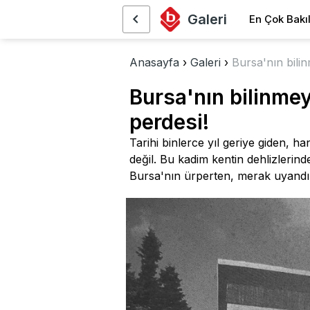
Galeri
En Çok Bakı
Anasayfa
›
Galeri
›
Bursa'nın bilin
Bursa'nın bilinmey
perdesi!
Tarihi binlerce yıl geriye giden, h
değil. Bu kadim kentin dehlizlerinde
Bursa'nın ürperten, merak uyandır