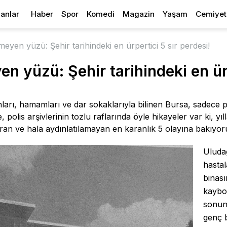
lanlar
Haber
Spor
Komedi
Magazin
Yaşam
Cemiyet
meyen yüzü: Şehir tarihindeki en ürpertici 5 sır perdesi!
en yüzü: Şehir tarihindeki en ürp
anları, hamamları ve dar sokaklarıyla bilinen Bursa, sadece p
, polis arşivlerinin tozlu raflarında öyle hikayeler var ki, yı
an ve hala aydınlatılamayan en karanlık 5 olayına bakıyoru
Uludağ
hastal
binası
kaybol
sonun
genç b