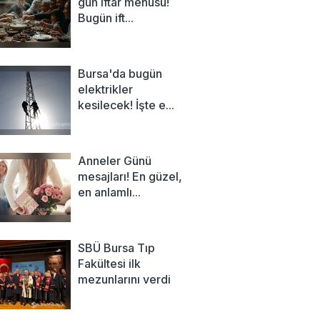
gün iftar menüsü!
Bugün ift...
Bursa'da bugün
elektrikler
kesilecek! İşte e...
Anneler Günü
mesajları! En güzel,
en anlamlı...
SBÜ Bursa Tıp
Fakültesi ilk
mezunlarını verdi