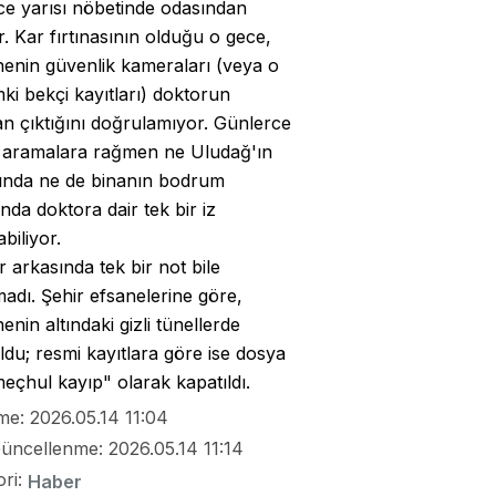
ce yarısı nöbetinde odasından
r. Kar fırtınasının olduğu o gece,
enin güvenlik kameraları (veya o
i bekçi kayıtları) doktorun
n çıktığını doğrulamıyor. Günlerce
 aramalara rağmen ne Uludağ'ın
rında ne de binanın bodrum
ında doktora dair tek bir iz
biliyor.
 arkasında tek bir not bile
adı. Şehir efsanelerine göre,
enin altındaki gizli tünellerde
du; resmi kayıtlara göre ise dosya
 meçhul kayıp" olarak kapatıldı.
me: 2026.05.14 11:04
üncellenme: 2026.05.14 11:14
ori:
Haber