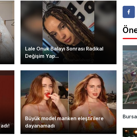
Öne
Lale Onuk Balayı Sonrası Radikal
Değişim Yap...
Bursa'
Büyük model manken eleştirilere
adı!
dayanamadı