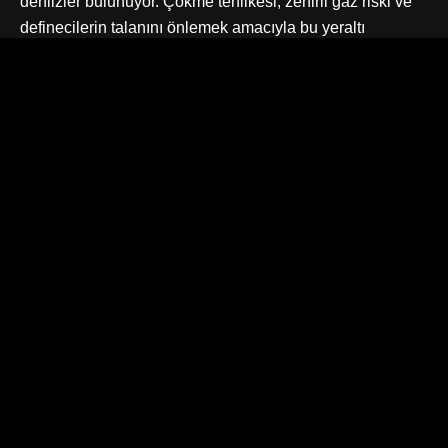
dehlizler bulunuyor. Çökme tehlikesi, zehirli gaz riski ve
definecilerin talanını önlemek amacıyla bu yeraltı
tünellerine girişler tamamen yasaklanmış durumda.
Anahtarlar ise sadece yetkili kurullarda bulunuyor.